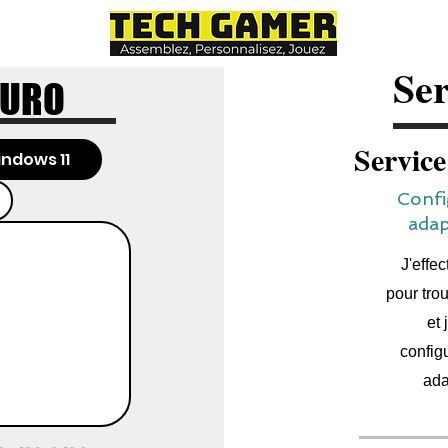
Ser
EURO
Servic
ndows 11
Confi
adap
J'effe
pour trou
et 
config
ada