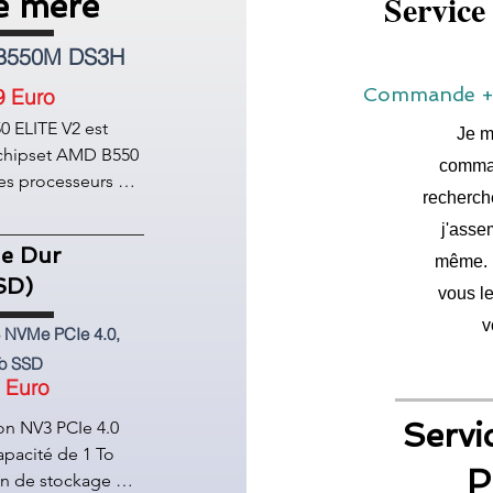
Service
e mere
 B550M DS3H
Commande +M
9 Euro
 ELITE V2 est 
Je m
 chipset AMD B550 
comman
es processeurs 
recherche
socket AM4. Il 
j'asse
atre 
e Dur
s DDR4 pour une 
même. U
SD)
t jusqu'à 128 Go. 
vous le
actéristiques 
v
 NVMe PCIe 4.0,
 ELITE V2 sont 
To SSD
ments PCIe 4.0 
 Euro
placement PCIe 3.0 
B550 ELITE V2 
Servi
n NV3 PCIe 4.0 
ement d'un son à 8 
acité de 1 To 
 interface Gigabit 
P
on de stockage 