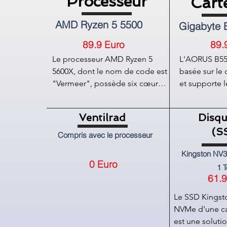
Processeur
Cart
AMD Ryzen 5 5500
Gigabyte
89.9 Euro
89.
Le processeur AMD Ryzen 5 
L'AORUS B550
5600X, dont le nom de code est 
basée sur le
"Vermeer", possède six cœurs 
et supporte l
et peut être monté sur une 
AMD pour le 
carte mère dotée du socket 
dispose de qu
Ventilrad
Disqu
AM4. Le processeur fonctionne 
emplacement
(S
à une vitesse d'horloge de 3700 
mémoire allan
Compris avec le processeur
MHz et en mode turbo jusqu'à 
Les autres car
Kingston NV3
4600 MHz.

d'AORUS B550
0 Euro
1 
Ce processeur en boîte est livré 
trois emplace
61.9
avec un refroidisseur Wraith 
x16 et un em
Stealth.

x1. L'AORUS 
Le SSD Kingsto
dispose égal
NVMe d'une cap
La série AMD Ryzen 5000 est 
canaux, d'une
est une soluti