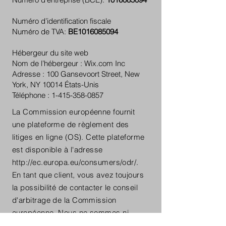
Numéro d’identification fiscale
Numéro de TVA:
BE1016085094
Hébergeur du site web
Nom de l’hébergeur : Wix.com Inc
Adresse : 100 Gansevoort Street, New
York, NY 10014 États-Unis
Téléphone : 1-415-358-0857
La Commission européenne fournit
une plateforme de règlement des
litiges en ligne (OS). Cette plateforme
est disponible à l'adresse
http://ec.europa.eu/consumers/odr/.
En tant que client, vous avez toujours
la possibilité de contacter le conseil
d'arbitrage de la Commission
européenne. Nous ne sommes ni
disposés à, ni obligés de, participer à